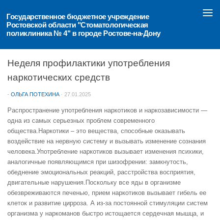
Перейти к содержимому
Государственное бюджетное учреждение 
Ростовской области "Стоматологическая 
поликлиника № 4" в городе Ростове-на-Дону
ОБЪЯВЛЕНИЯ
Неделя профилактики употребления
наркотических средств
-
ОЛЬГА ПОТЕХИНА
·
27.01.2025
Распространение употребления наркотиков и наркозависимости —
одна из самых серьезных проблем современного
общества.Наркотики – это вещества, способные оказывать
воздействие на нервную систему и вызывать изменение сознания
человека.Употребление наркотиков вызывает изменения психики,
аналогичные появляющимся при шизофрении: замкнутость,
обеднение эмоциональных реакций, расстройства восприятия,
двигательные нарушения.Поскольку все яды в организме
обезвреживаются печенью, прием наркотиков вызывает гибель ее
клеток и развитие цирроза. А из-за постоянной стимуляции систем
организма у наркоманов быстро истощается сердечная мышца, и