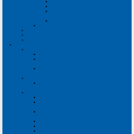
Правовая информация
Отдел закупок ГБУ РО «СП №4»
Гражданская оборона и охрана труда.
Антитеррористическая деятельность
Наставничество
Прочие сведения
Вакансии
Новости
Отзывы
Пациентам
Платные услуги
Прейскурант
Правила, порядок и условия предоставления
платных медицинских услуг
Сведения о медицинских работниках,
оказывающих платные медицинские услуги
Налоговый вычет
Порядок выдачи справок пациентам для
налогового вычета
Информация для пациентов
График личного приёма граждан
Приказы, постановления, нормативно-
справочная информация
Стандарты и протоколы медицинской помощи
в стоматологии
Контакты контролирующих организаций
Страховые медицинские организации
Независимая оценка качества условий