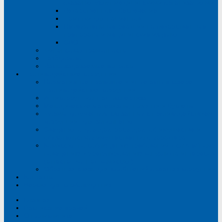
оказания услуг медицинскими организациями
Лекарственное обеспечение
Памятки для пациентов
Нежелательные реакции на лекарственные
препараты и медицинские изделия
СВО
Финансовая грамотность
ТакЗдорово
Часто задаваемые вопросы
Противодействие коррупции
Нормативные правовые и иные акты в сфере
противодействия коррупции
Антикоррупционная экспертиза
Методические материалы, памятки и буклеты
Формы документов, связанных с противодействием
коррупции, для заполнения
Сведения о доходах, расходах, об имуществе и
обязательствах имущественного характера
Комиссия по соблюдению требований к служебному
поведению и урегулированию конфликта интересов
(аттестационная комиссия)
Обратная связь для сообщений о фактах коррупции
Контакты
Версия для слабовидящих
Главная
Расписание врачей
О поликлинике