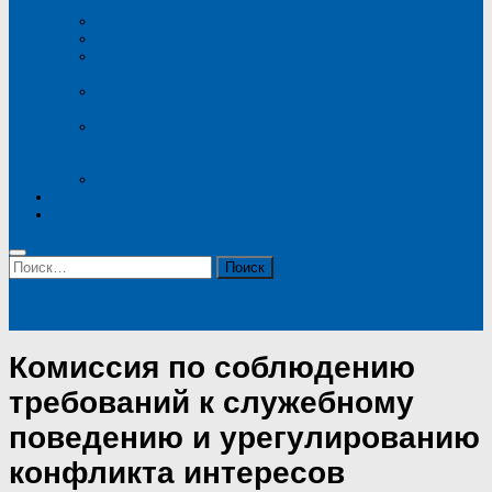
противодействия коррупции
Антикоррупционная экспертиза
Методические материалы, памятки и буклеты
Формы документов, связанных с противодействием
коррупции, для заполнения
Сведения о доходах, расходах, об имуществе и
обязательствах имущественного характера
Комиссия по соблюдению требований к служебному
поведению и урегулированию конфликта интересов
(аттестационная комиссия)
Обратная связь для сообщений о фактах коррупции
Контакты
Версия для слабовидящих
Найти:
Государственное бюджетное учреждение Ростовской области
"Стоматологическая поликлиника № 4" в городе Ростове-на-Дону
Комиссия по соблюдению
требований к служебному
поведению и урегулированию
конфликта интересов