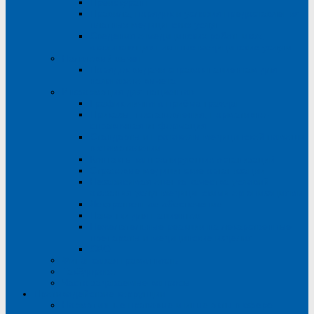
Прейскурант
Правила, порядок и условия предоставления
платных медицинских услуг
Сведения о медицинских работниках,
оказывающих платные медицинские услуги
Налоговый вычет
Порядок выдачи справок пациентам для
налогового вычета
Информация для пациентов
График личного приёма граждан
Приказы, постановления, нормативно-
справочная информация
Стандарты и протоколы медицинской помощи
в стоматологии
Контакты контролирующих организаций
Страховые медицинские организации
Независимая оценка качества условий
оказания услуг медицинскими организациями
Лекарственное обеспечение
Памятки для пациентов
Нежелательные реакции на лекарственные
препараты и медицинские изделия
СВО
Финансовая грамотность
ТакЗдорово
Часто задаваемые вопросы
Противодействие коррупции
Нормативные правовые и иные акты в сфере