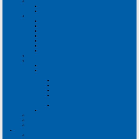
Руководство поликлиники
Главный врач
Административно-хозяйственный персонал
Отделения
Стоматологическое отделение №1
Стоматологическое отделение №2
Стоматологическое отделение №3
Стоматологическое отделение №4
Ортопедическое отделение №1
Ортопедическое отделение №2
Детское стоматологическое отделение
Сведения о медицинских работниках
Информация
Общие сведения и реквизиты
Документы, регламентирующие деятельность
поликлиники
Основные документы ГБУ РО «СП №4»
Правовая информация
Отдел закупок ГБУ РО «СП №4»
Гражданская оборона и охрана труда.
Антитеррористическая деятельность
Наставничество
Прочие сведения
Вакансии
Новости
Отзывы
Пациентам
Платные услуги