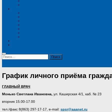
ТакЗдорово
Часто задаваемые вопросы
Противодействие коррупции
Нормативные правовые и иные акты в сфере противо
Антикоррупционная экспертиза
Методические материалы, памятки и буклеты
Формы документов, связанных с противодействием к
Сведения о доходах, расходах, об имуществе и обяз
Комиссия по соблюдению требований к служебному п
Обратная связь для сообщений о фактах коррупции
Контакты
Версия для слабовидящих
Найти:
Государственное бюджетное учреждение Ростовской области "Сто
График личного приёма гражд
ГЛАВНЫЙ ВРАЧ
Монько Светлана Ивановна,
ул. Каширская 4/1, каб. № 23
вторник 15.00-17.00
тел./факс 8(863) 297-17-17, e-mail:
spsr
@
aaanet
.
ru