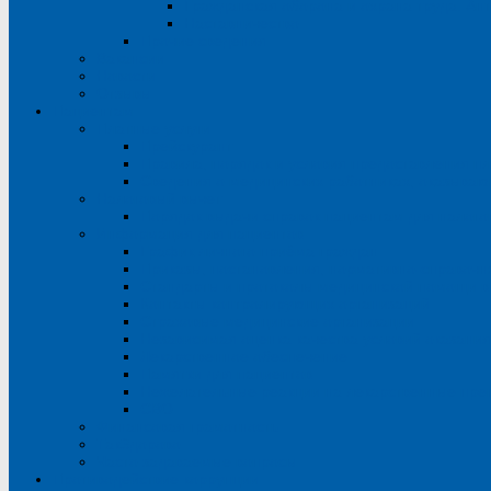
Гражданская оборона и охрана труда. Ан
Наставничество
Прочие сведения
Вакансии
Новости
Отзывы
Пациентам
Платные услуги
Прейскурант
Правила, порядок и условия предоставления пл
Сведения о медицинских работниках, оказываю
Налоговый вычет
Порядок выдачи справок пациентам для налого
Информация для пациентов
График личного приёма граждан
Приказы, постановления, нормативно-справоч
Стандарты и протоколы медицинской помощи в
Контакты контролирующих организаций
Страховые медицинские организации
Независимая оценка качества условий оказани
Лекарственное обеспечение
Памятки для пациентов
Нежелательные реакции на лекарственные пре
СВО
Финансовая грамотность
ТакЗдорово
Часто задаваемые вопросы
Противодействие коррупции