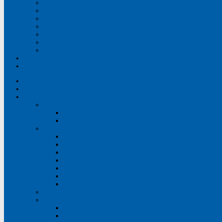
Нормативные правовые и иные акты в сфере противо
Антикоррупционная экспертиза
Методические материалы, памятки и буклеты
Формы документов, связанных с противодействием к
Сведения о доходах, расходах, об имуществе и обяз
Комиссия по соблюдению требований к служебному п
Обратная связь для сообщений о фактах коррупции
Контакты
Версия для слабовидящих
Главная
Расписание врачей
О поликлинике
Руководство поликлиники
Главный врач
Административно-хозяйственный персонал
Отделения
Стоматологическое отделение №1
Стоматологическое отделение №2
Стоматологическое отделение №3
Стоматологическое отделение №4
Ортопедическое отделение №1
Ортопедическое отделение №2
Детское стоматологическое отделение
Сведения о медицинских работниках
Информация
Общие сведения и реквизиты
Документы, регламентирующие деятельность п