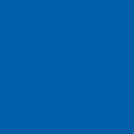
действия коррупции
оррупции, для заполнения
ательствах имущественного характера
оведению и урегулированию конфликта интересов (аттестационная
оликлиники