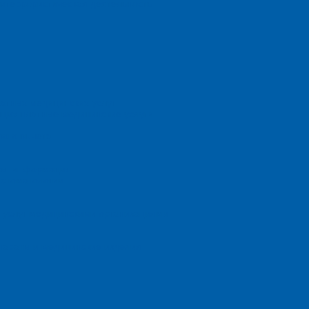
титеррористическая деятельность
атных медицинских услуг
щих платные медицинские услуги
вого вычета
ная информация
 стоматологии
я услуг медицинскими организациями
параты и медицинские изделия