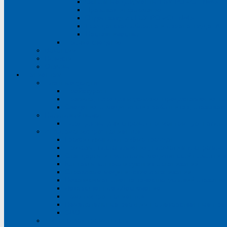
Основные документы ГБУ РО «СП №4»
Правовая информация
Отдел закупок ГБУ РО «СП №4»
Гражданская оборона и охрана труда. Ан
Наставничество
Прочие сведения
Вакансии
Новости
Отзывы
Пациентам
Платные услуги
Прейскурант
Правила, порядок и условия предоставления пл
Сведения о медицинских работниках, оказываю
Налоговый вычет
Порядок выдачи справок пациентам для налого
Информация для пациентов
График личного приёма граждан
Приказы, постановления, нормативно-справоч
Стандарты и протоколы медицинской помощи в
Контакты контролирующих организаций
Страховые медицинские организации
Независимая оценка качества условий оказани
Лекарственное обеспечение
Памятки для пациентов
Нежелательные реакции на лекарственные пре
СВО
Финансовая грамотность