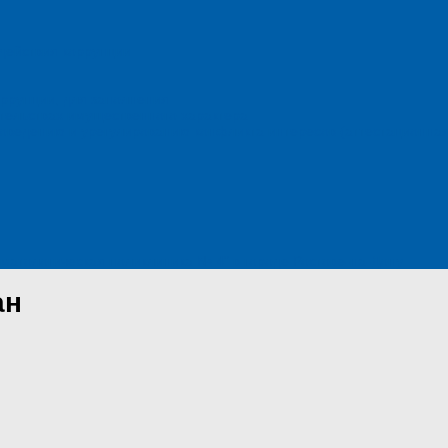
действия коррупции
оррупции, для заполнения
ательствах имущественного характера
оведению и урегулированию конфликта интересов (аттестационная
матологическая поликлиника № 4" в городе Ростове-на-Дону
ан