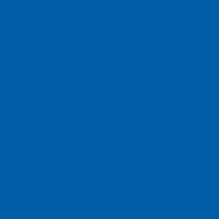
титеррористическая деятельность
атных медицинских услуг
щих платные медицинские услуги
вого вычета
ная информация
 стоматологии
я услуг медицинскими организациями
параты и медицинские изделия