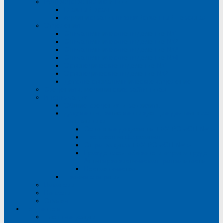
Руководство поликлиники
Главный врач
Административно-хозяйственный персонал
Отделения
Стоматологическое отделение №1
Стоматологическое отделение №2
Стоматологическое отделение №3
Стоматологическое отделение №4
Ортопедическое отделение №1
Ортопедическое отделение №2
Детское стоматологическое отделение
Сведения о медицинских работниках
Информация
Общие сведения и реквизиты
Документы, регламентирующие деятельность
поликлиники
Основные документы ГБУ РО «СП №4»
Правовая информация
Отдел закупок ГБУ РО «СП №4»
Гражданская оборона и охрана труда.
Антитеррористическая деятельность
Наставничество
Прочие сведения
Вакансии
Новости
Отзывы
Пациентам
Платные услуги