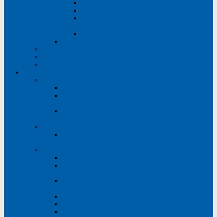
Правовая информация
Отдел закупок ГБУ РО «СП №4»
Гражданская оборона и охрана труда.
Антитеррористическая деятельность
Наставничество
Прочие сведения
Вакансии
Новости
Отзывы
Пациентам
Платные услуги
Прейскурант
Правила, порядок и условия предоставления
платных медицинских услуг
Сведения о медицинских работниках,
оказывающих платные медицинские услуги
Налоговый вычет
Порядок выдачи справок пациентам для
налогового вычета
Информация для пациентов
График личного приёма граждан
Приказы, постановления, нормативно-
справочная информация
Стандарты и протоколы медицинской помощи
в стоматологии
Контакты контролирующих организаций
Страховые медицинские организации
Независимая оценка качества условий