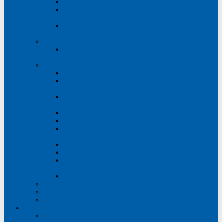
Прейскурант
Правила, порядок и условия предоставления
платных медицинских услуг
Сведения о медицинских работниках,
оказывающих платные медицинские услуги
Налоговый вычет
Порядок выдачи справок пациентам для
налогового вычета
Информация для пациентов
График личного приёма граждан
Приказы, постановления, нормативно-
справочная информация
Стандарты и протоколы медицинской помощи
в стоматологии
Контакты контролирующих организаций
Страховые медицинские организации
Независимая оценка качества условий
оказания услуг медицинскими организациями
Лекарственное обеспечение
Памятки для пациентов
Нежелательные реакции на лекарственные
препараты и медицинские изделия
СВО
Финансовая грамотность
ТакЗдорово
Часто задаваемые вопросы
Противодействие коррупции
Нормативные правовые и иные акты в сфере