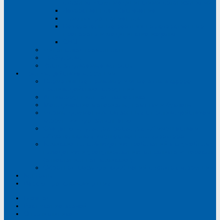
оказания услуг медицинскими организациями
Лекарственное обеспечение
Памятки для пациентов
Нежелательные реакции на лекарственные
препараты и медицинские изделия
СВО
Финансовая грамотность
ТакЗдорово
Часто задаваемые вопросы
Противодействие коррупции
Нормативные правовые и иные акты в сфере
противодействия коррупции
Антикоррупционная экспертиза
Методические материалы, памятки и буклеты
Формы документов, связанных с противодействием
коррупции, для заполнения
Сведения о доходах, расходах, об имуществе и
обязательствах имущественного характера
Комиссия по соблюдению требований к служебному
поведению и урегулированию конфликта интересов
(аттестационная комиссия)
Обратная связь для сообщений о фактах коррупции
Контакты
Версия для слабовидящих
Главная
Расписание врачей
О поликлинике