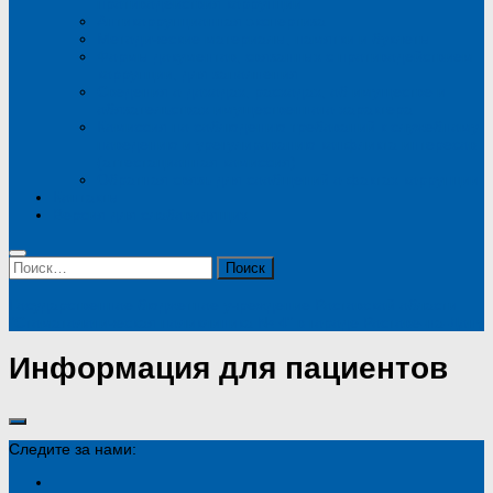
противодействия коррупции
Антикоррупционная экспертиза
Методические материалы, памятки и буклеты
Формы документов, связанных с противодействием
коррупции, для заполнения
Сведения о доходах, расходах, об имуществе и
обязательствах имущественного характера
Комиссия по соблюдению требований к служебному
поведению и урегулированию конфликта интересов
(аттестационная комиссия)
Обратная связь для сообщений о фактах коррупции
Контакты
Версия для слабовидящих
Найти:
Государственное бюджетное учреждение Ростовской области
"Стоматологическая поликлиника № 4" в городе Ростове-на-Дону
Информация для пациентов
Следите за нами: