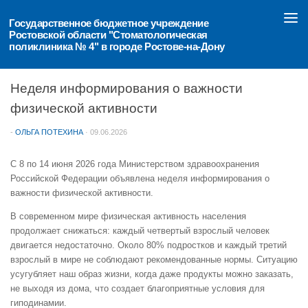
Перейти к содержимому
Государственное бюджетное учреждение 
Ростовской области "Стоматологическая 
поликлиника № 4" в городе Ростове-на-Дону
ОБЪЯВЛЕНИЯ
Неделя информирования о важности
физической активности
-
ОЛЬГА ПОТЕХИНА
·
09.06.2026
С 8 по 14 июня 2026 года Министерством здравоохранения
Российской Федерации объявлена неделя информирования о
важности физической активности.
В современном мире физическая активность населения
продолжает снижаться: каждый четвертый взрослый человек
двигается недостаточно. Около 80% подростков и каждый третий
взрослый в мире не соблюдают рекомендованные нормы. Ситуацию
усугубляет наш образ жизни, когда даже продукты можно заказать,
не выходя из дома, что создает благоприятные условия для
гиподинамии.