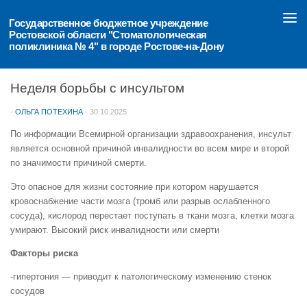
Перейти к содержимому
Государственное бюджетное учреждение 
Ростовской области "Стоматологическая 
поликлиника № 4" в городе Ростове-на-Дону
ОБЪЯВЛЕНИЯ
Неделя борьбы с инсультом
-
ОЛЬГА ПОТЕХИНА
·
30.10.2025
По информации Всемирной организации здравоохранения, инсульт
является основной причиной инвалидности во всем мире и второй
по значимости причиной смерти.
Это опасное для жизни состояние при котором нарушается
кровоснабжение части мозга (тромб или разрыв ослабленного
сосуда), кислород перестает поступать в ткани мозга, клетки мозга
умирают. Высокий риск инвалидности или смерти
Факторы риска
-гипертония — приводит к патологическому изменению стенок
сосудов