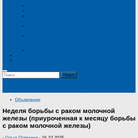
противодействия коррупции
Антикоррупционная экспертиза
Методические материалы, памятки и буклеты
Формы документов, связанных с противодействием
коррупции, для заполнения
Сведения о доходах, расходах, об имуществе и
обязательствах имущественного характера
Комиссия по соблюдению требований к служебному
поведению и урегулированию конфликта интересов
(аттестационная комиссия)
Обратная связь для сообщений о фактах коррупции
Контакты
Версия для слабовидящих
Найти:
Государственное бюджетное учреждение Ростовской области
"Стоматологическая поликлиника № 4" в городе Ростове-на-Дону
Объявления
Неделя борьбы с раком молочной
железы (приуроченная к месяцу борьбы
с раком молочной железы)
-
Ольга Потехина
·
16.10.2025