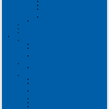
Правовая информация
Отдел закупок ГБУ РО «СП №4»
Гражданская оборона и охрана труда.
Антитеррористическая деятельность
Наставничество
Прочие сведения
Вакансии
Новости
Отзывы
Пациентам
Платные услуги
Прейскурант
Правила, порядок и условия предоставления
платных медицинских услуг
Сведения о медицинских работниках,
оказывающих платные медицинские услуги
Налоговый вычет
Порядок выдачи справок пациентам для
налогового вычета
Информация для пациентов
График личного приёма граждан
Приказы, постановления, нормативно-
справочная информация
Стандарты и протоколы медицинской помощи
в стоматологии
Контакты контролирующих организаций
Страховые медицинские организации
Независимая оценка качества условий