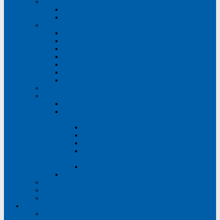
Руководство поликлиники
Главный врач
Административно-хозяйственный персонал
Отделения
Стоматологическое отделение №1
Стоматологическое отделение №2
Стоматологическое отделение №3
Стоматологическое отделение №4
Ортопедическое отделение №1
Ортопедическое отделение №2
Детское стоматологическое отделение
Сведения о медицинских работниках
Информация
Общие сведения и реквизиты
Документы, регламентирующие деятельность
поликлиники
Основные документы ГБУ РО «СП №4»
Правовая информация
Отдел закупок ГБУ РО «СП №4»
Гражданская оборона и охрана труда.
Антитеррористическая деятельность
Наставничество
Прочие сведения
Вакансии
Новости
Отзывы
Пациентам
Платные услуги