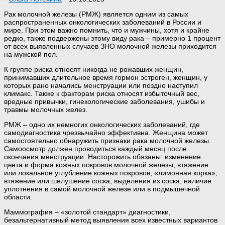
Рак молочной железы (РМЖ) является одним из самых
распространенных онкологических заболеваний в России и
мире. При этом важно помнить, что и мужчины, хотя и крайне
редко, также подвержены этому виду рака – примерно 1 процент
от всех выявленных случаев ЗНО молочной железы приходится
на мужской пол.
К группе риска относят никогда не рожавших женщин,
принимавших длительное время гормон эстроген, женщин, у
которых рано начались менструации или поздно наступил
климакс. Также к факторам риска относят избыточный вес,
вредные привычки, гинекологические заболевания, ушибы и
травмы молочных желез.
РМЖ – одно их немногих онкологических заболеваний, где
самодиагностика чрезвычайно эффективна. Женщина может
самостоятельно обнаружить признаки рака молочной железы.
Самоосмотр должен проводиться каждый месяц после
окончания менструации. Насторожить обязаны: изменение
цвета и форма кожных покровов молочной железы, втяжение
или локальное углубление кожных покровов, «лимонная корка»,
втяжение или шелушение соска, выделения из соска, наличие
уплотнения в самой молочной железе или в подмышечной
области.
Маммография – «золотой стандарт» диагностики,
безальтернативный метод выявления всех известных вариантов