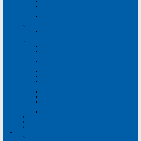
Прейскурант
Правила, порядок и условия предоставления
платных медицинских услуг
Сведения о медицинских работниках,
оказывающих платные медицинские услуги
Налоговый вычет
Порядок выдачи справок пациентам для
налогового вычета
Информация для пациентов
График личного приёма граждан
Приказы, постановления, нормативно-
справочная информация
Стандарты и протоколы медицинской помощи
в стоматологии
Контакты контролирующих организаций
Страховые медицинские организации
Независимая оценка качества условий
оказания услуг медицинскими организациями
Лекарственное обеспечение
Памятки для пациентов
Нежелательные реакции на лекарственные
препараты и медицинские изделия
СВО
Финансовая грамотность
ТакЗдорово
Часто задаваемые вопросы
Противодействие коррупции
Нормативные правовые и иные акты в сфере