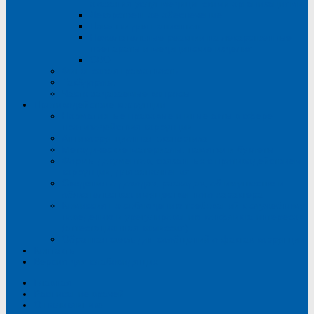
оказания услуг медицинскими организациями
Лекарственное обеспечение
Памятки для пациентов
Нежелательные реакции на лекарственные
препараты и медицинские изделия
СВО
Финансовая грамотность
ТакЗдорово
Часто задаваемые вопросы
Противодействие коррупции
Нормативные правовые и иные акты в сфере
противодействия коррупции
Антикоррупционная экспертиза
Методические материалы, памятки и буклеты
Формы документов, связанных с противодействием
коррупции, для заполнения
Сведения о доходах, расходах, об имуществе и
обязательствах имущественного характера
Комиссия по соблюдению требований к служебному
поведению и урегулированию конфликта интересов
(аттестационная комиссия)
Обратная связь для сообщений о фактах коррупции
Контакты
Версия для слабовидящих
Главная
Расписание врачей
О поликлинике