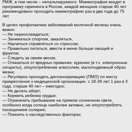
РМЖ, в том числе – непальпируемого. Маммография входит в
программу скрининга в России, каждой женщине старше 40 лет
рекомендовано проходить маммографию раз в два года до 75
лет.
В целях профилактики заболеваний молочной железы очень
важно:
— Не переохлаждаться;
— Заниматься спортом, закаляться;
— Научиться справляться со стрессом;
— Правильно питаться, ввести в меню больше овощей и
фруктов;
— Следить за своим весом;
— Отказаться от вредных привычек: курение (в т.ч. электронные
сигареты), злоупотребление алкоголем, малоподвижный образ
жизни;
— Регулярно проходить диспансеризацию (ПМО) по месту
прикрепления к медицинской организации. с 18-39 лет 1 раз в 3
года, старше 40 лет – ежегодно;
— Не делать аборт;
— Кормить ребенка грудью;
— Ограничить пребывание на прямом солнечном свете,
особенно когда солнце наиболее активно, не злоупотреблять
посещением солярия;
— Помнить о наследственных факторах.