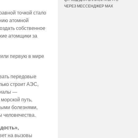
ЧЕРЕЗ МЕССЕНДЖЕР MAX
равной точкой стало
анию атомной
создать собственное
кие атомщики за
тили первую в мире
авать передовые
лько строит АЭС,
риалы —
морской путь,
мыми болезнями,
ы человечества.
рдость
»
,
вет на вызовы