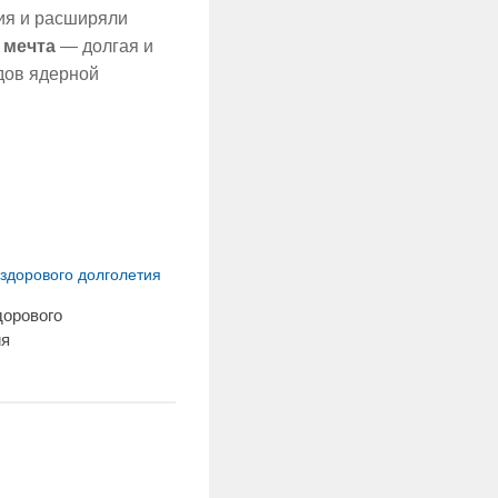
ия и расширяли
я
мечта
— долгая и
дов ядерной
дорового
ия