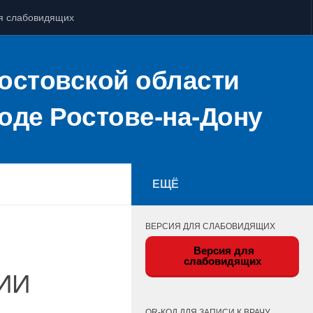
я слабовидящих
остовской области
оде Ростове-на-Дону
ЕЩЁ
ВЕРСИЯ ДЛЯ СЛАБОВИДЯЩИХ
Версия для
слабовидящих
ИИ
QR-КОД ДЛЯ ЗАПИСИ К ВРАЧУ