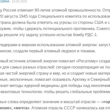
ЕХИНА
·
10.09.2025
ду Россия отмечает 80-летие атомной промышленности. Отп
20 августа 1945 года Специального комитета по использов
Страна должна была ответить на угрозы со стороны США и 
ружие, чтобы сдержать потенциального противника. Советс
да решили эту задачу, успешно испытав бомбу РДС-1.
лидерами в мирном использовании атомной энергии: запус
инске, создали первый атомный ледокол и токамак.
мый источник атомной энергии помогает «Росатому» созд
и для самых разных отраслей: сегодня госкорпорация не то
ая чистой энергией страну и мир, но и создает новые мате
ные, экологичные, помогает осваивать Арктику и Северный 
вает методы ядерной медицины для победы над неизлечи
 квантовые технологии, чтобы решить глобальные проблем
вых слова определяют значение и масштаб отрасли — «
го
ение
»
,
«
мечта
»
. Атомная отрасль СССР начиналась как от