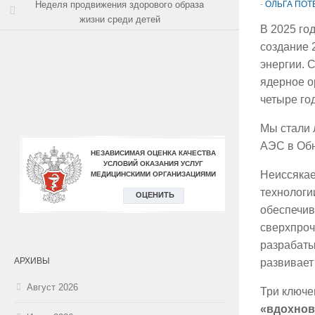
Неделя продвижения здорового образа
-
ОЛЬГА ПОТ
жизни среди детей
В 2025 го
создание 
энергии. 
ядерное о
четыре го
Мы стали 
АЭС в Обн
Неиссякае
технологи
обеспечив
сверхпроч
разрабаты
АРХИВЫ
развивает
Август 2026
Три ключе
«
вдохнов