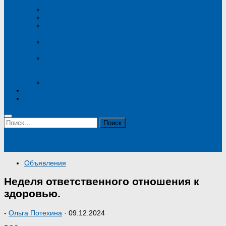
противодействия коррупции
Антикоррупционная экспертиза
Методические материалы, памятки и буклеты
Формы документов, связанных с противодействием
коррупции, для заполнения
Сведения о доходах, расходах, об имуществе и
обязательствах имущественного характера
Комиссия по соблюдению требований к служебному
поведению и урегулированию конфликта интересов
(аттестационная комиссия)
Обратная связь для сообщений о фактах коррупции
Контакты
Версия для слабовидящих
Найти:
Государственное бюджетное учреждение Ростовской области
"Стоматологическая поликлиника № 4" в городе Ростове-на-Дону
Объявления
Неделя ответственного отношения к
здоровью.
-
Ольга Потехина
·
09.12.2024