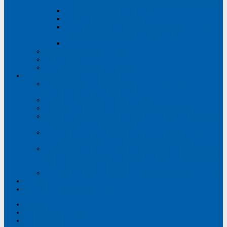
оказания услуг медицинскими организациями
Лекарственное обеспечение
Памятки для пациентов
Нежелательные реакции на лекарственные
препараты и медицинские изделия
СВО
Финансовая грамотность
ТакЗдорово
Часто задаваемые вопросы
Противодействие коррупции
Нормативные правовые и иные акты в сфере
противодействия коррупции
Антикоррупционная экспертиза
Методические материалы, памятки и буклеты
Формы документов, связанных с противодействием
коррупции, для заполнения
Сведения о доходах, расходах, об имуществе и
обязательствах имущественного характера
Комиссия по соблюдению требований к служебному
поведению и урегулированию конфликта интересов
(аттестационная комиссия)
Обратная связь для сообщений о фактах коррупции
Контакты
Версия для слабовидящих
Главная
Расписание врачей
О поликлинике