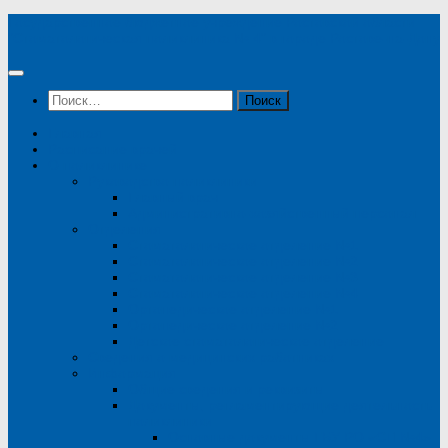
Перейти
Государственное бюджетное учреждение Ростовской области
к
"Стоматологическая поликлиника № 4" в городе Ростове-на-Дону
содержимому
Найти:
Главная
Расписание врачей
О поликлинике
Руководство поликлиники
Главный врач
Административно-хозяйственный персонал
Отделения
Стоматологическое отделение №1
Стоматологическое отделение №2
Стоматологическое отделение №3
Стоматологическое отделение №4
Ортопедическое отделение №1
Ортопедическое отделение №2
Детское стоматологическое отделение
Сведения о медицинских работниках
Информация
Общие сведения и реквизиты
Документы, регламентирующие деятельность
поликлиники
Основные документы ГБУ РО «СП №4»